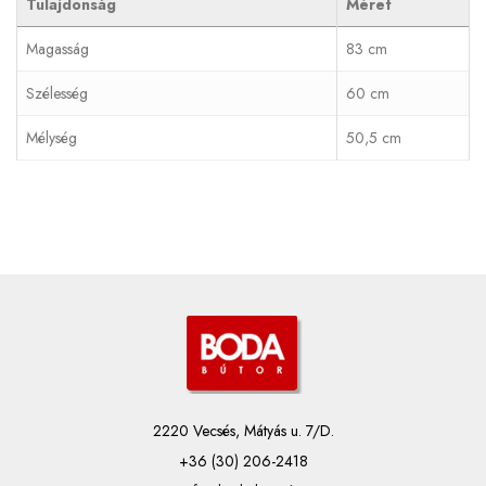
Tulajdonság
Méret
Magasság
83 cm
Szélesség
60 cm
Mélység
50,5 cm
2220 Vecsés, Mátyás u. 7/D.
+36 (30) 206-2418