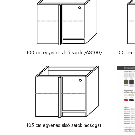
100 cm egyenes alsó sarok /AS100/
100 cm e
/ASM10
105 cm egyenes alsó sarok mosogatós
/ASM105/