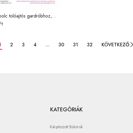
polc tolóajtós gardróbhoz,
ső magsító / DNY /
Ft
1
2
3
4
…
30
31
32
KÖVETKEZŐ
KATEGÓRIÁK
Kárpitozott Bútorok