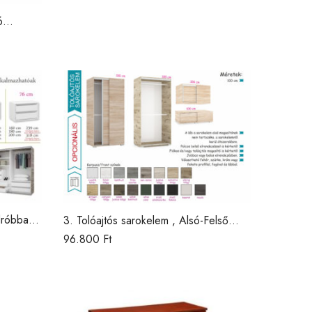
ó
dróbba
3. Tolóajtós sarokelem , Alsó-Felső
magsító BL / DNY /
96.800
Ft