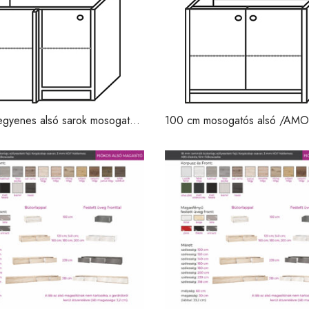
gyenes alsó sarok mosogatós
100 cm mosogatós alsó /AM
0/