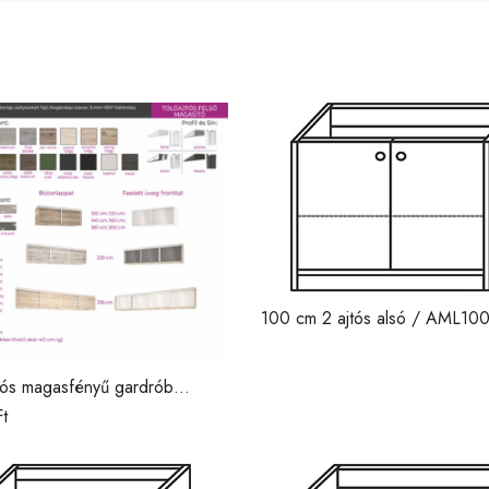
100 cm 2 ajtós alsó / AML10
jtós magasfényű gardrób
ás /DNY/
Ft