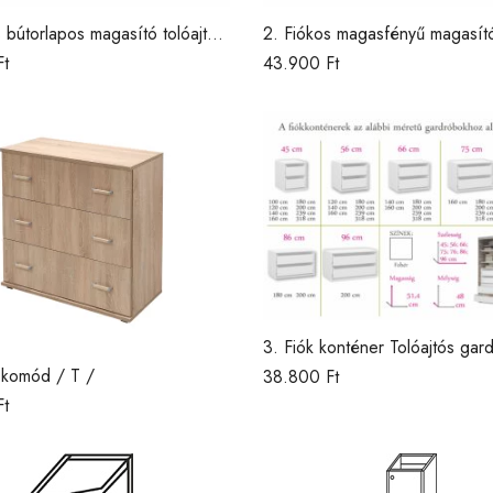
s bútorlapos magasító tolóajtós
2. Fiókos magasfényű magasít
hoz /DNY/
tolóajtós gardróbhoz /DNY/
Ft
43.900
Ft
3. Fiók konténer Tolóajtós gar
/DNY/
 komód / T /
38.800
Ft
Ft