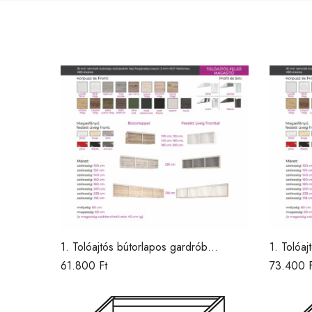
1. Tolóajtós bútorlapos gardrób
1. Tolóa
magasítás /DNY/
magasít
61.800
Ft
73.400