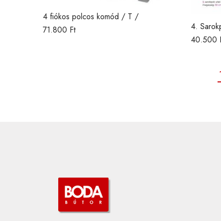
4 fiókos polcos komód / T /
4. Sarok
71.800
Ft
alsó-fel
40.500