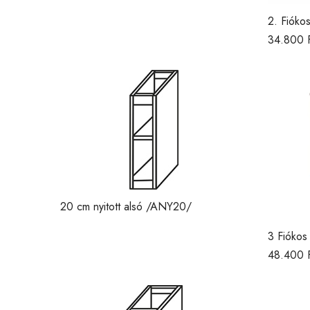
2. Fióko
gardrób
34.800
20 cm nyitott alsó /ANY20/
3 Fiókos
48.400