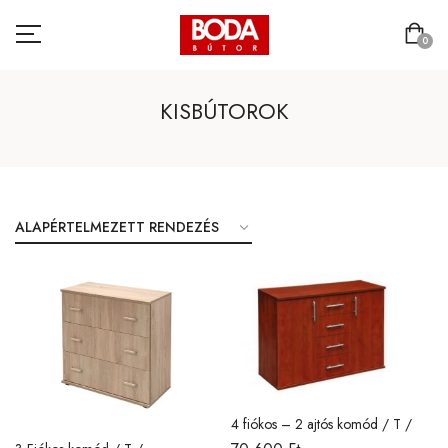
0
KISBÚTOROK
4 fiókos – 2 ajtós komód / T /