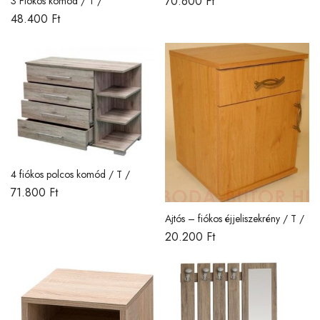
70.600
Ft
3 Fiókos komód / T /
48.400
Ft
4 fiókos polcos komód / T /
71.800
Ft
Ajtós – fiókos éjjeliszekrény / T /
20.200
Ft