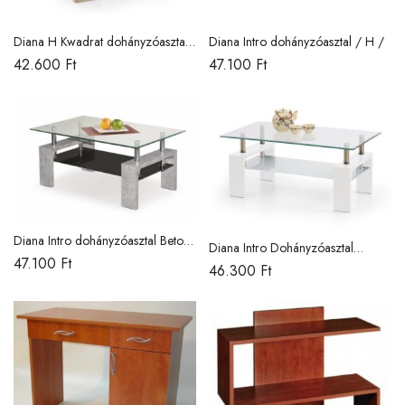
Diana H Kwadrat dohányzóasztal
Diana Intro dohányzóasztal / H /
sonoma / H /
42.600
Ft
47.100
Ft
Diana Intro dohányzóasztal Beton
Diana Intro Dohányzóasztal
/ H /
47.100
Ft
lakkozott fehér / H /
46.300
Ft