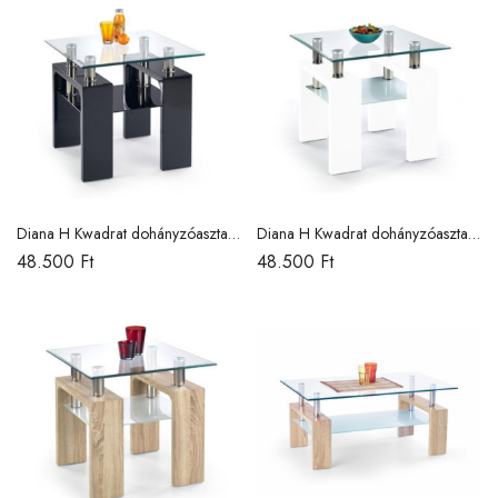
Diana H Kwadrat dohányzóasztal
Diana H Kwadrat dohányzóasztal
fekete lakkozott / H /
lakkozott fehér / H /
48.500
Ft
48.500
Ft