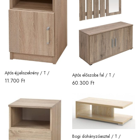
Ajtós éjjeliszekrény / T /
Ajtós előszoba fal / T /
11.700
Ft
60.300
Ft
Bogi dohányzóasztal / T /