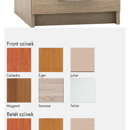
Front színek
Calvados
Éger
Juhar
Mogyoró
Sonoma
Fehér
Betét színek