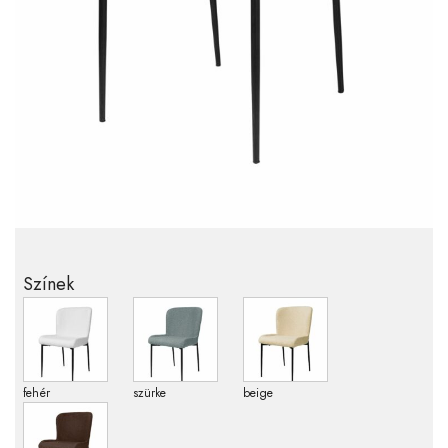
Színek
fehér
szürke
beige