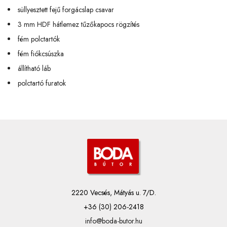
süllyesztett fejű forgácslap csavar
3 mm HDF hátlemez tűzőkapocs rögzítés
fém polctartók
fém fiókcsúszka
állítható láb
polctartó furatok
2220 Vecsés, Mátyás u. 7/D.
+36 (30) 206-2418
info@boda-butor.hu