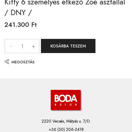
Kitty 6 személyes étkező Zoé asztallal
/ DNY /
241.300
Ft
KOSÁRBA TESZEM
MEGOSZTÁS
2220 Vecsés, Mátyás u. 7/D.
+36 (30) 206-2418