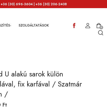
: +36 (30) 696-3604 | +36 (30) 206-2408
ZÍTÉS-
SZOLGÁLTATÁSOK
0
d U alakú sarok külön
lával, fix karfával / Szatmár
n /
0
Ft