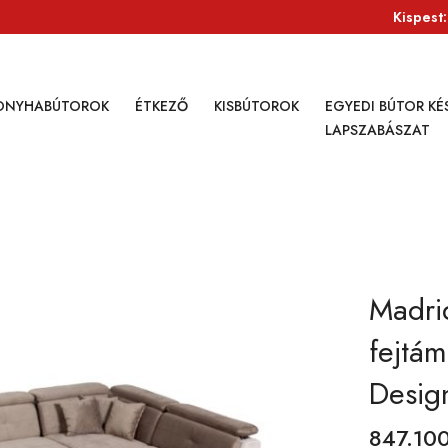
Kispest
ONYHABÚTOROK
ÉTKEZŐ
KISBÚTOROK
EGYEDI BÚTOR KÉS
LAPSZABÁSZAT
Madri
fejtám
Desig
847.10