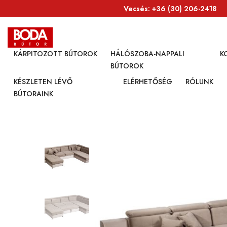
Vecsés: +36 (30) 206-2418​
KÁRPITOZOTT BÚTOROK
HÁLÓSZOBA-NAPPALI
K
BÚTOROK
KÉSZLETEN LÉVŐ
ELÉRHETŐSÉG
RÓLUNK
BÚTORAINK