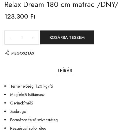
Relax Dream 180 cm matrac /DNY/
123.300
Ft
KOSÁRBA TESZEM
MEGOSZTÁS
LEÍRÁS
Terhelhetőség: 120 kg/fő
Megfelelő háttámasz
Gerinckímélő
Zsebrugó
Formázott felső szivacsréteg
Rezgéscsillapító réteg